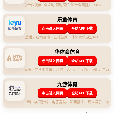
成功案例一