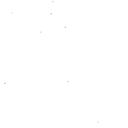
成功案例四
成功案例五