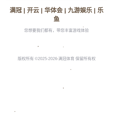
成功案例二
成功案例三