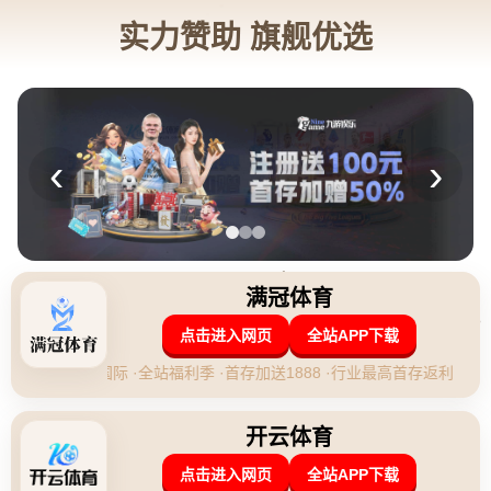
成功案例
-
成功案例
网站首页