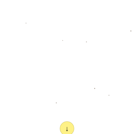
友情链接
友情链接
网站栏目
关于赏金女王
服务项目
成功案例
新闻动态
联系我们
©
赏金女王模拟器在线试玩 - PG电子APP下