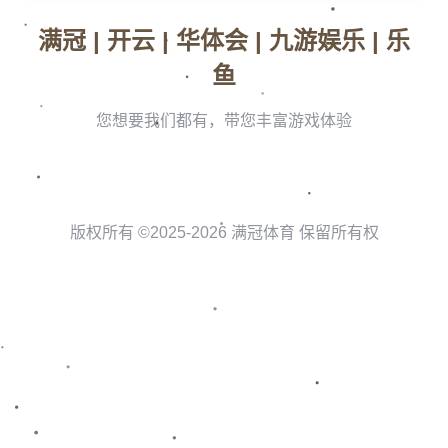
体育直播技术开发
足球赛事观众人流预测工具
AI健身私人训练系统
运动生物技术实验室
未来体育金融智能系统
全球体育产业分析
足球赛事观众医疗保险
AI+脑机接口体育竞技