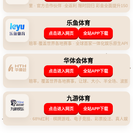
运动传感器智能检测器
公司开发体育赛事数据分析与个性化观赛推
荐平台，平台结合观众行为数据与赛事分
析，提供定制化的观赛建议和互动内容，提
升观赛体验。该平台已在多个国际体育赛事
中使用。未来，公司将继续增强推荐算法，
成为体育赛事观赛体验的新标准。
服务项目