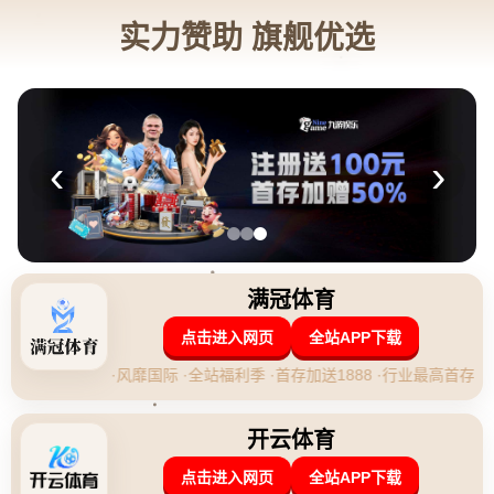
智能运动服
研发
-
体育AI仿生机器人
网站首页