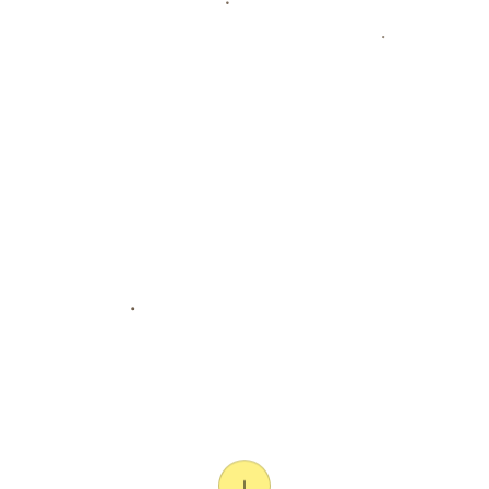
友情链接
友情链接
网站栏目
关于赏金女王
服务项目
成功案例
新闻动态
联系我们