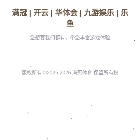
打破性能桎梏 实现卓越流畅性
与以往版本相比，《王者荣耀》鸿蒙版利用
其独特的系统架构，大幅提升了游戏运行效
率。这种优化不仅体现在画面和速度上，更
表现在对不同设备适配能力上的增强。不论
是在高端旗舰手机还是中低档机型，这个新
版本都能保持高速流畅运转，为玩家提供一
致性的优质体验。作为迭代中的一次巨变，
它解决了以往多人同时在线时可能遇到卡顿
的问题，让每一个技能释放、每一次团战爆
发都极具顺滑感。