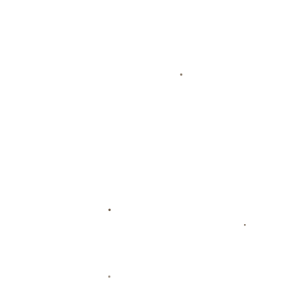
0755-5808859
18650697009