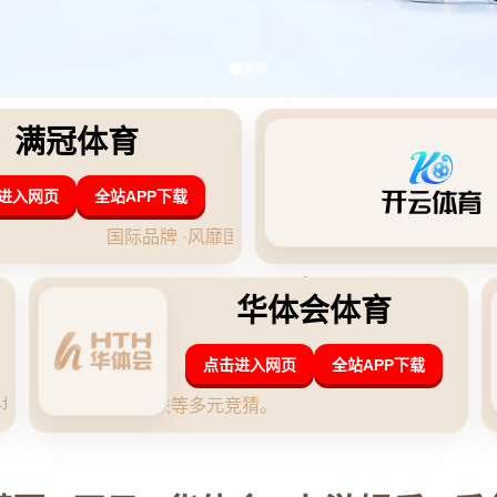
2026-03-05T10:35:59+08:00
部游戏与全DLC
成为玩家关注的热点话题。近期备受瞩目的《奇异人生》系列迎来了令人
一套作品不仅涵盖了原版剧情，还将包括五款主打作品以及全部DLC扩展
来袭。