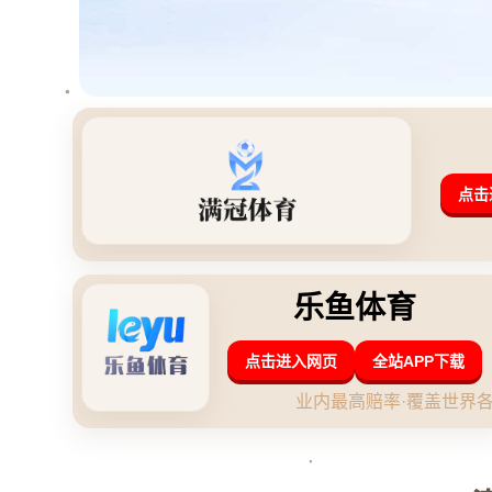
作者:
Admin
《奇异人生》PS5合集重磅登场：囊括五
前言：
随着主机平台的不断升级，经典游戏重制与合集发布
奋的消息——它将在PS5平台推出全新合集版本。这
容。这意味着一个全面且深度沉浸的游戏体验正隆重