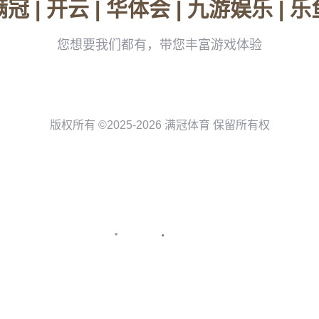
大作《黑神话：悟空》中独具魅力的重要配角，“四妹”以其优雅气质和鲜
柔韧并存，以及深厚情感表达，让观众记忆犹新。本次推出的1/3比例全
装材质还是武器细节，都经过精密打磨。
学与现代工艺完美融合。尤其是在皮肤纹理、饰品镶嵌等微小部分，用心
时，你仿佛能感受到“四妹”的灵魂正在悄然复苏。