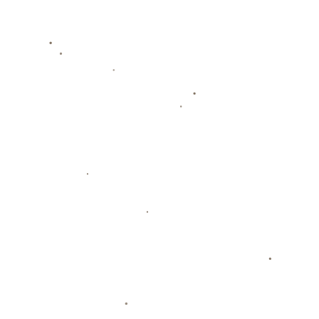
定价策略及消费者分析
面对如此杰作，《黑神话: 
数粉丝群体接受，因此有望吸引大量目标付费用户迅速
分享:
上一篇