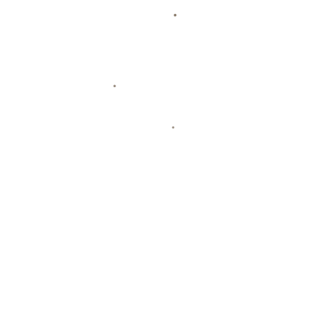
将注意力放在游戏本身的体验上。毕竟，《FF16》的核心魅力在于其创
。