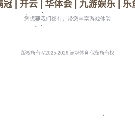
揭开真相。
的重要指标。关于《FF16》销量达350万份的消息，最早来源于部分媒
并未得到史克威尔艾尼克斯的官方确认。一位不愿透露姓名的行业分析师
的，缺乏官方背书的情况下，其准确性值得商榷。”这也意味着，玩家在
误导。
售数据。据悉，该作在发售首周便实现了全球300万份的销量。这一数字无
了传闻中的350万，仍是一个未知数。分析师进一步补充道：“官方往往
因为数字未达到预期，或公司策略调整。”
在于市场分析机构和媒体在数据解读上的偏差。许多第三方机构会通过零
的采集范围有限，且无法完全反映真实情况。例如，某知名市场研究机构
这一预测被部分媒体直接引用为“已达成的事实”，从而导致了信息的失真。