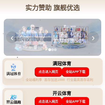
新闻动态
-
新闻动态
网站首页